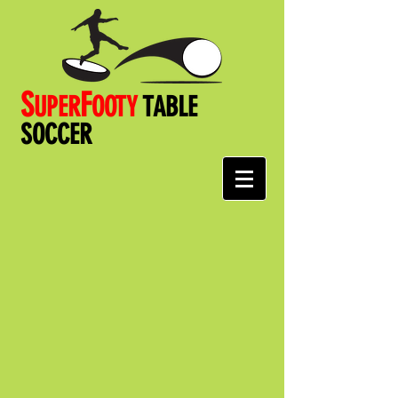
S
F
UPER
OOT
Y
TABLE
SOCCER