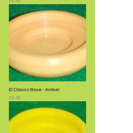
Price
£0.35
El Clásico Base - Amber
Price
£0.35