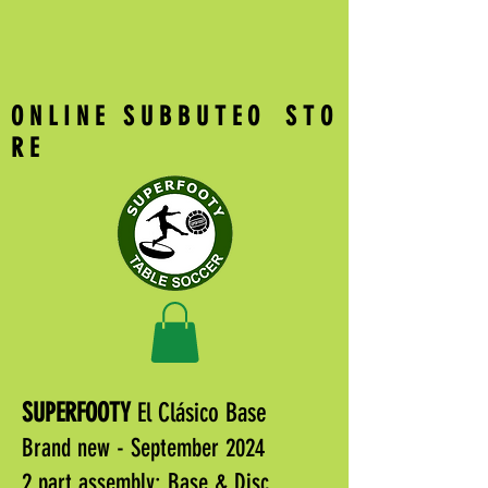
O N L I N E S U B B U T E O S T O
R E
SUPERFOOTY
El Clásico Base
Brand new - September 2024
2 part assembly: Base & Disc