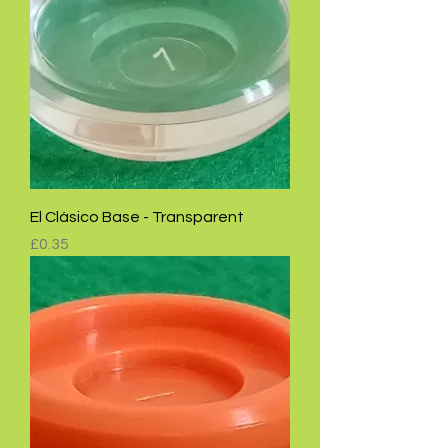
El Clásico Base - Transparent
Price
£0.35